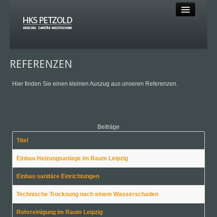
HOME
REFERENZEN
HEIZUNG
Hier finden Sie einen kleinen Auszug aus unseren Referenzen.
SANITÄR
SOLAR
Beiträge
MESSTECHNIK
Titel
KLEMPNER
Einbau Heizungsanlage im Raum Leipzig
KLIMA
Einbau sanitäre Einrichtungen
Technische Trocknung nach einem Wasserschaden
Rohrreinigung im Raum Leipzig