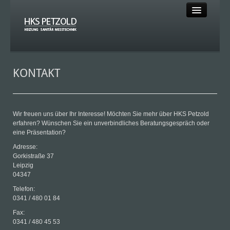
HOME
KONTAKT
HEIZUNG
SANITÄR
Wir freuen uns über Ihr Interesse! Möchten Sie mehr über HKS Petzold
SOLAR
erfahren? Wünschen Sie ein unverbindliches Beratungsgespräch oder
eine Präsentation?
MESSTECHNIK
Adresse:
Gorkistraße 37
KLEMPNER
Leipzig
04347
KLIMA
Telefon:
0341 / 480 01 84
Fax:
0341 / 480 45 53